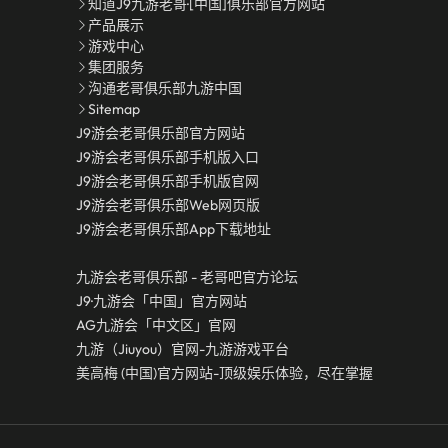
知道j9九游老哥·[中国]俱乐部官方网站
产品展示
游戏中心
集团服务
沟通老哥俱乐部九游中国
Sitemap
J9游会老哥俱乐部官方网站
J9游会老哥俱乐部手机版入口
J9游会老哥俱乐部手机版官网
J9游会老哥俱乐部Web网页版
J9游会老哥俱乐部app下载地址
九游会老哥俱乐部 - 老哥吧官方论坛
J9·九游会「中国」官方网站
AG九游会「中文区」官网
九游（jiuyou）官网-九游游戏平台
美高梅 (中国)官方网站-顶级娱乐体验，尽在掌握