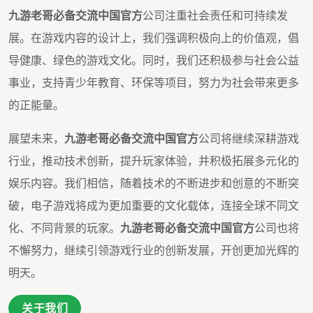
九游老哥必备交流中国官方
公司注重社会责任和可持续发
展。在游戏内容的设计上，我们强调积极向上的价值观，倡
导健康、绿色的游戏文化。同时，我们还积极参与社会公益
事业，支持青少年教育、环保等项目，努力为社会带来更多
的正能量。
展望未来，
九游老哥必备交流中国官方
公司将继续深耕游戏
行业，推动技术创新，提升玩家体验，并积极拓展多元化的
娱乐内容。我们相信，随着技术的不断进步和创意的不断突
破，电子游戏将成为更加重要的文化载体，连接全球不同文
化、不同背景的玩家。
九游老哥必备交流中国官方
公司也将
不懈努力，继续引领游戏行业的创新发展，开创更加光辉的
明天。
关于我们