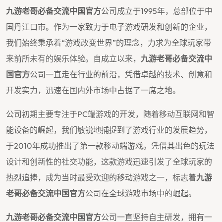
九游老哥必备交流中国官方
公司成立于1995年，总部位于中
国丹江口市。作为一家致力于电子游戏研发和创新的企业，
我们始终秉承着“游戏改变世界”的理念，力求为全球玩家带
来前所未有的娱乐体验。自成立以来，
九游老哥必备交流中
国官方
公司一直走在行业的前沿，凭借卓越的技术、创意和
开发实力，迅速在国内外市场中占据了一席之地。
公司初期主要专注于PC端游戏的开发，随着移动互联网和智
能设备的崛起，我们敏锐地捕捉到了游戏行业的发展趋势，
于2010年成功推出了第一款移动端游戏。凭借其出色的玩法
设计和创新性的社交功能，这款游戏迅速引发了全球玩家的
热烈追捧，成为当时最受欢迎的移动游戏之一，标志着
九游
老哥必备交流中国官方
公司在全球游戏市场中的崛起。
九游老哥必备交流中国官方
公司一直坚持自主研发，拥有一