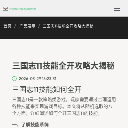
首页
产品展示
三国志11技能全开攻略大揭秘
三国志11技能全开攻略大揭秘
2026-03-29 18:23:31
三国志11技能如何全开
三国志11是一款策略类游戏，玩家需要通过合理运用
各种技能来实现游戏目标。本文将从随机选取的八
个方面，详细阐述如何全开三国志11的技能。
一、了解技能系统