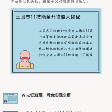
需要耐心和实践，希望本文对玩家有所帮助。
Win7玩红警，教你实现全屏