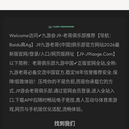
Welcome访问✔九游会·J9-老哥俱乐部推荐【导航：
Baidu典ag】j9九游老哥·[中国]俱乐部官方网站2026最
新版官网/登录/入口/网页版网址【j9-J9laoge.com】
以下简称：老哥俱乐部九游中国✔正版官网全站,全称:
九游老哥必备交流中国官方,稳定18年信誉推荐安全.保
障!极致体验！压垮你的不是负担,而是你承载它的方
式.j9游会老哥俱乐部,通过官网会员登录,进入全站入
口,下载APP后随时畅玩电子竞技,真人互动与体育类游
戏,网页与手机版优化适配,流畅体验。
找到我们