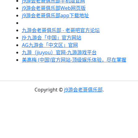
j9游会老哥俱乐部手机版官网
j9游会老哥俱乐部Web网页版
j9游会老哥俱乐部app下载地址
九游会老哥俱乐部 - 老哥吧官方论坛
J9·九游会「中国」官方网站
AG九游会「中文区」官网
九游（jiuyou）官网-九游游戏平台
美高梅 (中国)官方网站-顶级娱乐体验，尽在掌握
Copyright ©
j9游会老哥俱乐部
.