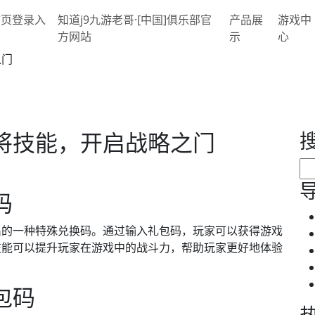
首页登录入
知道j9九游老哥·[中国]俱乐部官
产品展
游戏中
口
方网站
示
心
之门
将技能，开启战略之门
码
出的一种特殊兑换码。通过输入礼包码，玩家可以获得游戏
技能可以提升玩家在游戏中的战斗力，帮助玩家更好地体验
包码