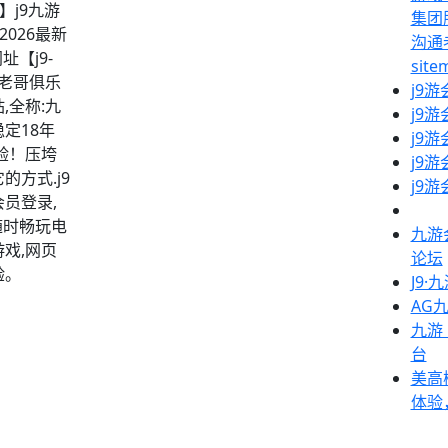
】j9九游
集团
2026最新
沟通
址【j9-
site
称：老哥俱乐
j9
,全称:九
j9
定18年
j9
验！压垮
j9
的方式.j9
j9
员登录,
随时畅玩电
九游
戏,网页
论坛
验。
J9
AG
九游
台
美高
体验