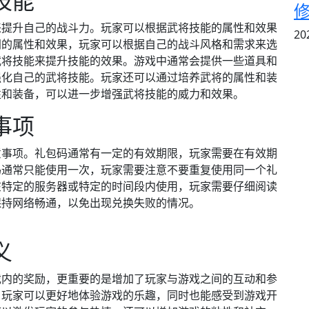
技能
来提升自己的战斗力。玩家可以根据武将技能的属性和效果
20
同的属性和效果，玩家可以根据自己的战斗风格和需求来选
武将技能来提升技能的效果。游戏中通常会提供一些道具和
强化自己的武将技能。玩家还可以通过培养武将的属性和装
性和装备，可以进一步增强武将技能的威力和效果。
事项
意事项。礼包码通常有一定的有效期限，玩家需要在有效期
码通常只能使用一次，玩家需要注意不要重复使用同一个礼
在特定的服务器或特定的时间段内使用，玩家需要仔细阅读
保持网络畅通，以免出现兑换失败的情况。
义
戏内的奖励，更重要的是增加了玩家与游戏之间的互动和参
，玩家可以更好地体验游戏的乐趣，同时也能感受到游戏开